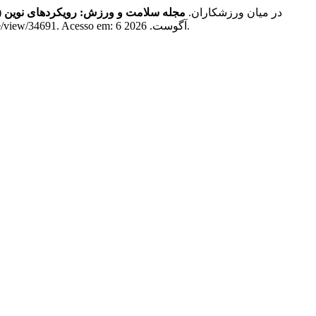
محمدی جلال; غرایاق زندی حسن ‏; ملازاده مهدی. ارزیابی روانشناختی استرس ناشی از قرنطینه در هنگام شیوع ویروس کرونا (‏COVID-19‎‏) در ‏میان ‏ورزشکاران.
مجله سلامت و ورزش: رویکردهای نوین
, v. 2, n. 1, p. 7–16, 2021. DOI: 10.22037/soren.v2i1.34691. Disponível em: https://journals.sbmu.ac.ir/index.php/soren/article/view/34691. Acesso em: 6 آگوست. 2026.