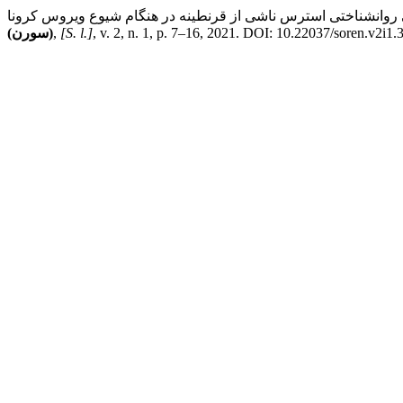
[S. l.]
,
(سورن)