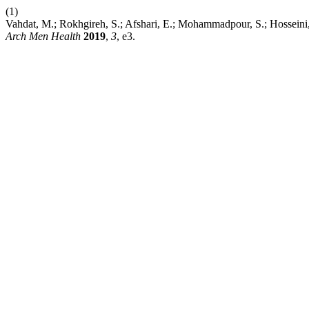
(1)
Vahdat, M.; Rokhgireh, S.; Afshari, E.; Mohammadpour, S.; Hosseini, 
Arch Men Health
2019
,
3
, e3.