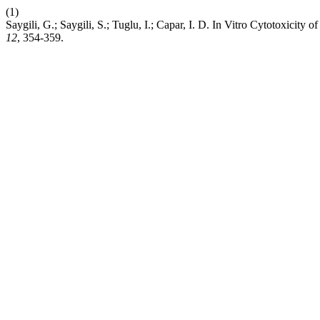
(1)
Saygili, G.; Saygili, S.; Tuglu, I.; Capar, I. D. In Vitro Cytotoxici
12
, 354-359.