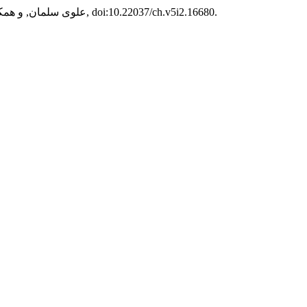
, ج 5, ش 2, می 2018, صص 94-102, doi:10.22037/ch.v5i2.16680.
علوی سلمان, و همک