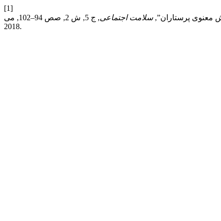
[1]
ش معنوی پرستاران”,
سلامت اجتماعی
, ج 5, ش 2, صص 94–102, می
2018.