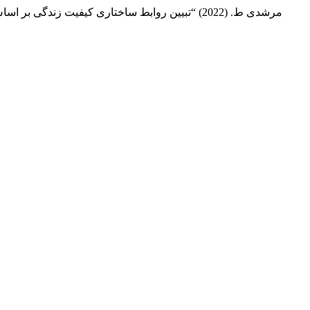
مرشدی ط. (2022) “تبیین روابط ساختاری کیفیت زندگی بر اساس سازگاری هیجانی و سازگاری زناشویی با میانجی‌گری راهبردهای مقابله‌ای در زنان مبتلا به سندرم پلی‌کیستیک تخمدان”,