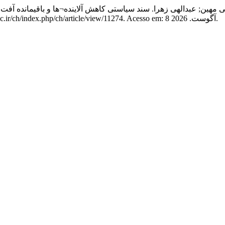
ی مهین; عبدالهی زهرا. سند سیاستی کاهش آلاینده¬ها و باقیمانده آ
DOI: 10.22037/ch.v2i4.11274. Disponível em: https://journals.sbmu.ac.ir/ch/index.php/ch/article/view/11274. Acesso em: 8 آگوست. 2026.