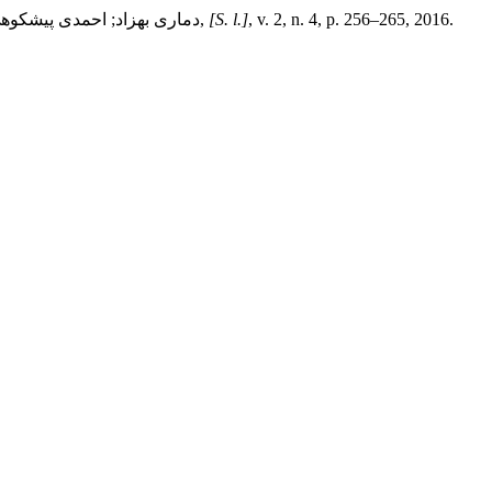
, v. 2, n. 4, p. 256–265, 2016.
[S. l.]
,
دماری بهزاد; احمدی پیشکوه