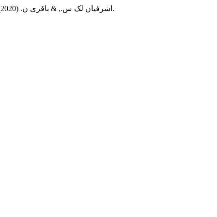
اشرفیان لک س., & باقری ن. (2020). مقایسه الگوهای ارتباطی خانواده و ویژگی¬های شخصیتی در زوجین متقاضی طلاق با افراد عادی.