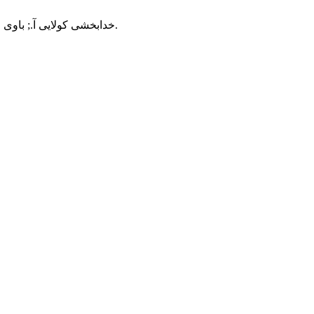
, 157-164.
خدابخشی کولایی آ.; باوی 