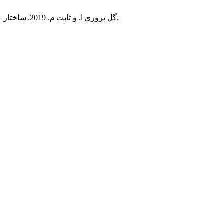
گل پروری ا. و ثابت م. 2019. ساختار عاملي و ویژگي های روان سنجي پرسشنامه جامع تجارب ذهن آگاهي در دانشجویان.