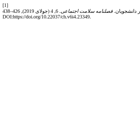
[1]
فصلنامه سلامت اجتماعی
. 6, 4 (جولای 2019), 426–438.
DOI:https://doi.org/10.22037/ch.v6i4.23349.