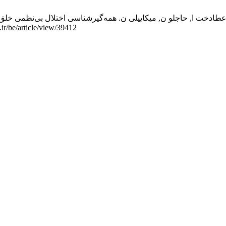
ا, حاجلو ن, میکاییلی ن. همه‌گیرشناسی اختلال بی‌نظمی خلق اخلالگر در نوجوانان و مقا
آگوست 2026];13(38):1-11. قابل دسترس در: 9412