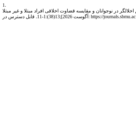
1.
یسه قضاوت اخلاقی افراد مبتلا و غیر مبتلا. BEJ [اینترنت]. 30 می 2023 [ارجاع شده 7
https://journals.sbmu.ac.ir/be/article/view/3