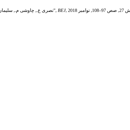
BEJ
نصری ع., چاوشی م., سلیمان حشمت ر., و احسان‌پور س., “معنای زندگی از نظر شوپنهاور و نیچه”,