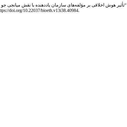
سی داود, زاهد بابلان عادل, اکبری تقی, و معینی‌کیا مهدی. 2024. “تأثیر هوش اخلاقی بر مؤلفه‌های س
(38):1-13. https://doi.org/10.22037/bioeth.v13i38.40984.