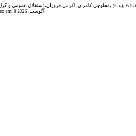
, v. 8
[S. l.]
,
محلوجی کامران; اکرمی فروزان. استقلال عمومی و گرای
Disponível em: https://journals.sbmu.ac.ir/be/article/view/24007. Acesso em: 8 آگوست. 2026.