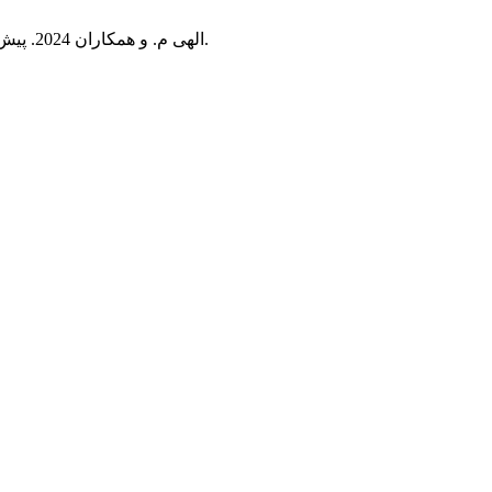
الهی م. و همکاران 2024. پیش‌بینی رضایتمندی شغلی معلمان ابتدایی: نقش جو مدرسه و رهبری اخلاقی .