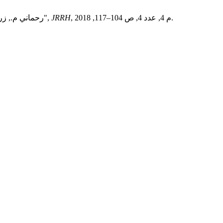
, م 4, عدد 4, ص 104–117, 2018.
JRRH
رحماني م., زروندي ن., و عبدالجباري م., "قتل الرحمة واحكامه في الفقه الاسلامي",