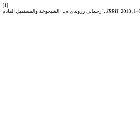
[1]
JRRH
رحمانی زروندی م., "الشيخوخة والمستقبل القادم",